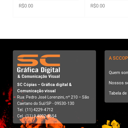
R$
0.00
R$
0.00
A SCCOP
Quem so
Nossos s
SC Cópias – Gráfica digital &
Comunicação visual
Tabela de
Rua: Pedro José Lorenzini, nº 210 – São
Caetano do Sul/SP - 09530-130
Tel.: (11) 4229-4712
Cel.: (11) 9 4002-8654