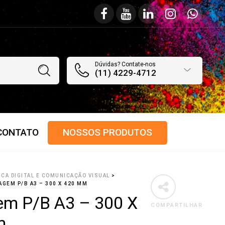
Dúvidas? Contate-nos
(11) 4229-4712
CONTATO
NOSSOS PRODUTOS
ICA DIGITAL E COMUNICAÇÃO VISUAL
>
AGEM P/B A3 – 300 X 420 MM
em P/B A3 – 300 X
COMPARTILHAR
m