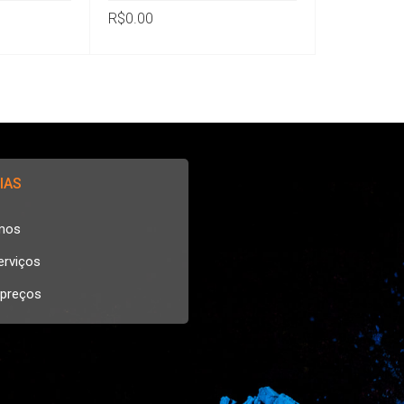
R$
0.00
IAS
mos
erviços
 preços