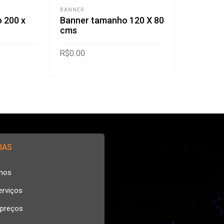
BANNER
 200 x
Banner tamanho 120 X 80
cms
R$
0.00
IAS
mos
erviços
 preços