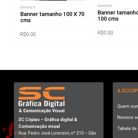
BANNER
BANNER
Banner tamanho
Banner tamanho 100 X 70
100 cms
cms
R$
0.00
R$
0.00
A SCCOP
Quem so
Nossos s
SC Cópias – Gráfica digital &
Comunicação visual
Tabela de
Rua: Pedro José Lorenzini, nº 210 – São